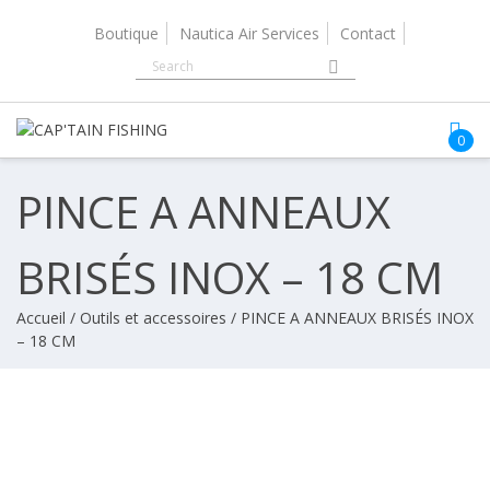
Skip
to
Boutique
Nautica Air Services
Contact
content
0
PINCE A ANNEAUX
BRISÉS INOX – 18 CM
Accueil
/
Outils et accessoires
/ PINCE A ANNEAUX BRISÉS INOX
– 18 CM