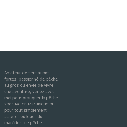
Amateur de sensations
fortes, passionné de pêche
au gros ou envie de vivre
une aventure, venez avec
moi pour pratiquer la pêche
sportive en Martinique ou
pour tout simplement
acheter ou louer du
matériels de pêche. …