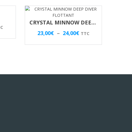
CRYSTAL MINNOW DEEP DIVER FLOTTANT
age
TC
Plage
23,00
€
–
24,00
€
TTC
de
x :
prix :
,00€
23,00€
à
,00€
24,00€