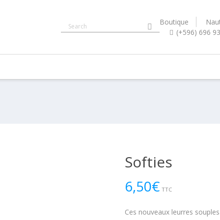
Boutique
Naut
(+596) 696 9
Softies
6,50
€
TTC
Ces nouveaux leurres souples s