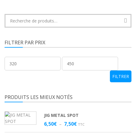
Recherche
pour :
FILTRER PAR PRIX
Prix
Prix
min
max
FILTRER
PRODUITS LES MIEUX NOTÉS
JIG METAL SPOT
Plage
6,50
€
7,50
€
–
TTC
de
prix :