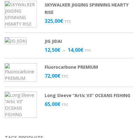
SKYWALKER JIGGING SPINNING HEARTY
6,50€
RISE
à
7,50€
325,00
€
TTC
JIG JIDAI
Plage
12,50
€
14,00
€
–
TTC
de
prix :
Fluorocarbone PREMIUM
12,50€
à
72,00
€
TTC
14,00€
Long Sleeve “Artic V3” OCEANS FISHING
65,00
€
TTC