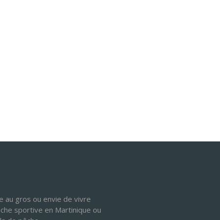
 au gros ou envie de vivre
êche sportive en Martinique ou