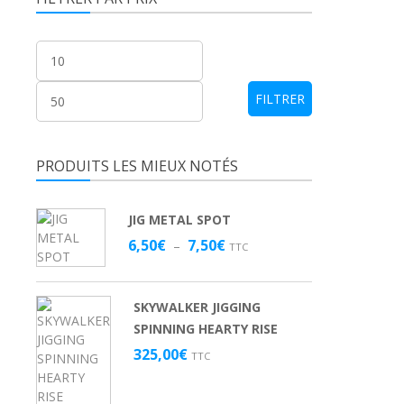
Prix
Prix
min
max
FILTRER
PRODUITS LES MIEUX NOTÉS
JIG METAL SPOT
Plage
6,50
€
7,50
€
–
TTC
de
prix :
6,50€
SKYWALKER JIGGING
à
SPINNING HEARTY RISE
7,50€
325,00
€
TTC