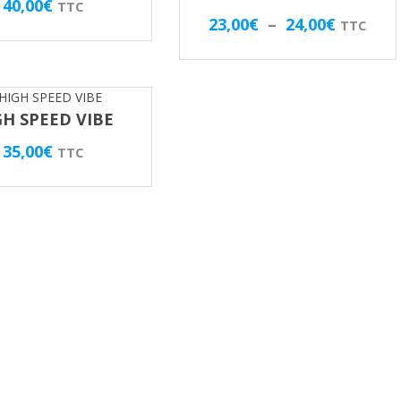
40,00
€
TTC
Plage
23,00
€
–
24,00
€
TTC
de
prix :
23,00€
GH SPEED VIBE
à
24,00€
35,00
€
TTC