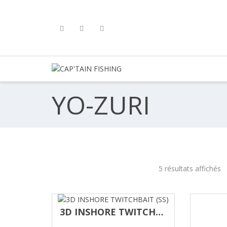
Skip
to
content
P'TAIN
SHING
YO-ZURI
5 résultats affichés
3D INSHORE TWITCHBAIT (SS)