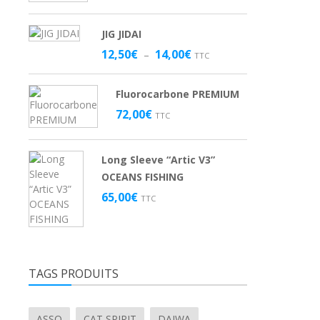
JIG JIDAI
Plage
12,50
€
14,00
€
–
TTC
de
prix :
Fluorocarbone PREMIUM
12,50€
à
72,00
€
TTC
14,00€
Long Sleeve “Artic V3”
OCEANS FISHING
65,00
€
TTC
TAGS PRODUITS
ASSO
CAT SPIRIT
DAIWA