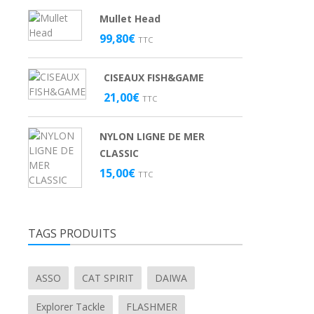
Mullet Head
99,80
€
TTC
CISEAUX FISH&GAME
21,00
€
TTC
NYLON LIGNE DE MER
CLASSIC
15,00
€
TTC
TAGS PRODUITS
ASSO
CAT SPIRIT
DAIWA
Explorer Tackle
FLASHMER