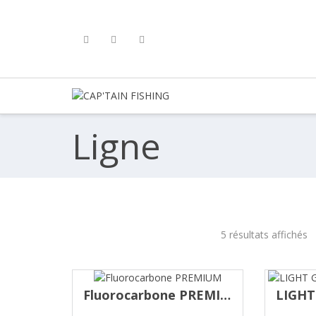
Skip
to
content
P'TAIN
SHING
Ligne
5 résultats affichés
Fluorocarbone PREMIUM