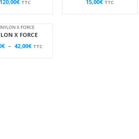
120,00
€
15,00
€
TTC
TTC
LON X FORCE
Plage
0
€
–
42,00
€
TTC
de
prix :
26,00€
à
42,00€