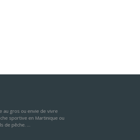
 au gros ou envie de vivre
êche sportive en Martinique ou
ls de pêche. …