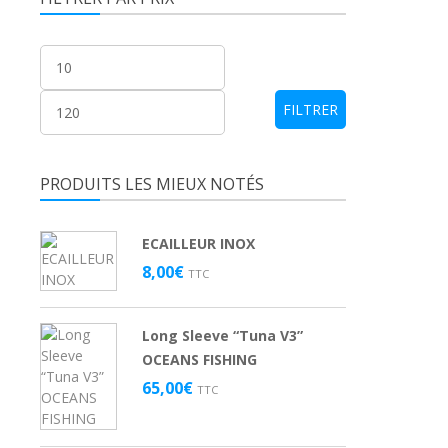
Prix
Prix
min
max
FILTRER
PRODUITS LES MIEUX NOTÉS
ECAILLEUR INOX
8,00
€
TTC
Long Sleeve “Tuna V3”
OCEANS FISHING
65,00
€
TTC