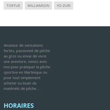
TORTUE
WILLIAMSON
YO-ZURI
Amateur de sensations
fortes, passionné de pêche
au gros ou envie de vivre
une aventure, venez avec
moi pour pratiquer la pêche
sportive en Martinique ou
pour tout simplement
acheter ou louer du
matériels de pêche. …
HORAIRES