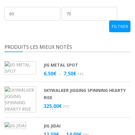
Prix
Prix
min
max
FILTRER
PRODUITS LES MIEUX NOTÉS
JIG METAL SPOT
Plage
6,50
€
7,50
€
–
TTC
de
prix :
SKYWALKER JIGGING SPINNING HEARTY
6,50€
RISE
à
7,50€
325,00
€
TTC
JIG JIDAI
Plage
12,50
€
14,00
€
–
TTC