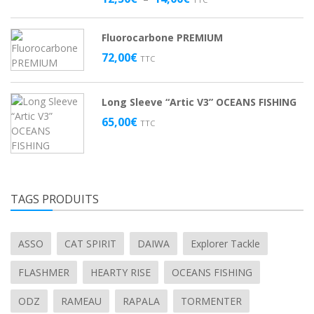
de
prix :
Fluorocarbone PREMIUM
12,50€
à
72,00
€
TTC
14,00€
Long Sleeve “Artic V3” OCEANS FISHING
65,00
€
TTC
TAGS PRODUITS
ASSO
CAT SPIRIT
DAIWA
Explorer Tackle
FLASHMER
HEARTY RISE
OCEANS FISHING
ODZ
RAMEAU
RAPALA
TORMENTER