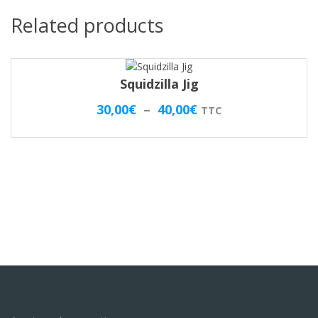
Related products
Squidzilla Jig
Plage
30,00
€
–
40,00
€
TTC
de
prix :
30,00€
à
40,00€