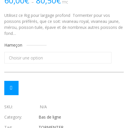
60,00
€
80,50
€
–
TTC
de
prix :
60,00€
Utilisez ce Rig pour largage profond Tormenter pour vos
à
poissons préférés, que ce soit: vivaneau royal, vivaneau jaune,
80,50€
mérou, poisson-tuile, épave et de nombreux autres poissons de
fond…
Hameçon
SKU:
N/A
Category:
Bas de ligne
Tag:
TORMENTER